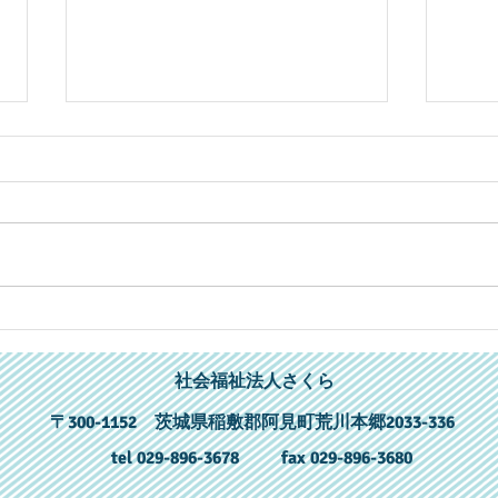
塗装完了しました
さく
社会福祉法人さくら
〒300-1152 茨城県稲敷郡阿見町荒川本郷2033-336
tel 029-896-3678
fax 029-896-3680