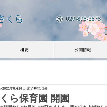
さくら
029-896-3678
概要
公開情報
ら
2021年8月26日
読了時間: 1分
くら保育園 開園